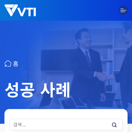
Skip
to
content
홈
성공 사례