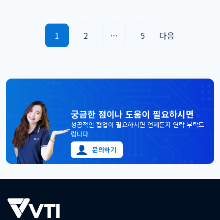
는 고급 기능을 제공합니다. 고객 요구사항 및 시스템 기능
MS-Web (관리자용): 검색 및 관리 기능 강화 사용자: 건물, 임
Posts
1
2
…
5
다음
대/매물 부동산 검색, 매매/임대 문의, 인기 상위 [...]
pagination
궁금한 점이나 도움이 필요하시면
성공적인 협업이 필요하시면 언제든지 연락 부탁드
립니다.
문의하기