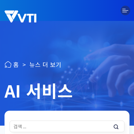
Skip
to
content
홈
>
뉴스 더 보기
AI 서비스