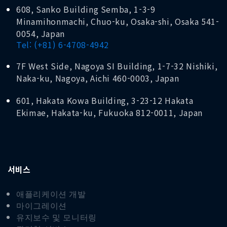
608, Sanko Building Semba, 1-3-9
Minamihonmachi, Chuo-ku, Osaka-shi, Osaka 541-
0054, Japan
Tel: (+81) 6-4708-4942
7F West Side, Nagoya SI Building, 1-7-32 Nishiki,
Naka-ku, Nagoya, Aichi 460-0003, Japan
601, Hakata Kowa Building, 3-23-12 Hakata
Ekimae, Hakata-ku, Fukuoka 812-0011, Japan
서비스
애플리케이션 개발
마이그레이션
유지보수 및 모니터링