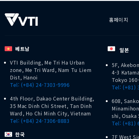
홈페이지
베트남
일본
VTI Building, Me Tri Ha Urban
5F, Akebon
zone, Me Tri Ward, Nam Tu Liem
4-3 Katama
Dist, Hanoi
Tokyo 160
Tel: (+84) 24-7303-9996
Tel: (+81)
4th Floor, Dakao Center Building,
608, Sanko
35 Mac Dinh Chi Street, Tan Dinh
Minamihon
Ward, Ho Chi Minh City, Vietnam
shi, Osaka
Tel: (+84) 24-7306-8883
Tel: (+81)
한국
7F West Si