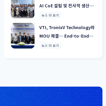
AI CoE 설립 및 전사적 생산형
AI 확산 추진
뉴스 더 보기
VTI, TronixV Technology와
MOU 체결… End-to-End
DX 및 하드웨어 제조 역량 강화
뉴스 더 보기