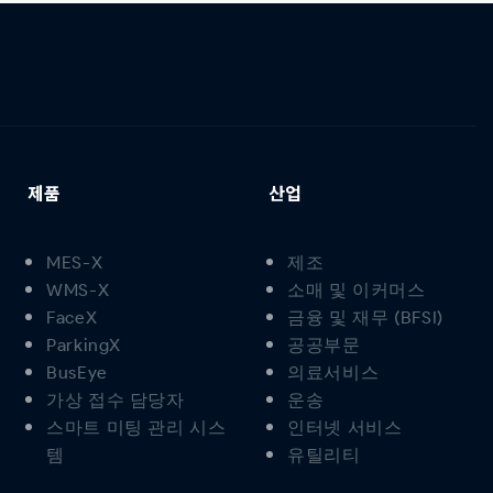
제품
산업
MES-X
제조
WMS-X
소매 및 이커머스
FaceX
금융 및 재무 (BFSI)
ParkingX
공공부문
BusEye
의료서비스
가상 접수 담당자
운송
스마트 미팅 관리 시스
인터넷 서비스
템
유틸리티