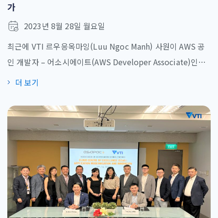
가
2023년 8월 28일 월요일
최근에 VTI 르우응옥마잉(Luu Ngoc Manh) 사원이 AWS 공
인 개발자 – 어소시에이트(AWS Developer Associate)인증
을 취득했다. 마잉 사원의 말대로 사내에 클라우드에 대해 공부
더 보기
할 마음이 있는 친구들이 많아서 한 팀으로 모이기로 했다. 처
음에 팀원들이 목표를 세웠고 매주 시간을 내어 세웠던 계획에
대해 토론했다. 회사는 Udemy와 Whizlabs에서의 온라인 교
육 코스를 지불하며 팀원들이 집에서 자습했다. 1달 정도 지나
고 자습이 끝날 [...]