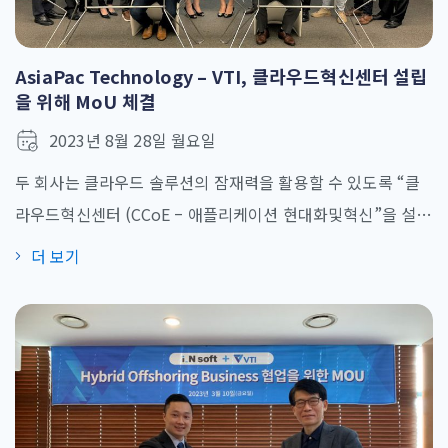
AsiaPac Technology – VTI, 클라우드혁신센터 설립
을 위해 MoU 체결
2023년 8월 28일 월요일
두 회사는 클라우드 솔루션의 잠재력을 활용할 수 있도록 “클
라우드혁신센터 (CCoE – 애플리케이션 현대화및혁신”을 설립
하기 위해 협력했습니다. 2023년7월Andrew Cheng AsiaPac
더 보기
Technology 대표이사와Tran Xuan Khoi VTI 대표이사가 전
략적 양해각서(MoU)를 체결함으로써 양사가 공식적으로 상호
협력하기로 했습니다. 행사에는 주싱가포르 베트남 대사관 투
자실 Thai Thu Phuong참사관님이 참석하였습니다. 이번
AsiaPac Technology와 VTI간의 협력은 엔터프라이즈 싱가포
르가 큰 역할을 했으며 애플리케이션 현대화 및 혁신, 클라우드