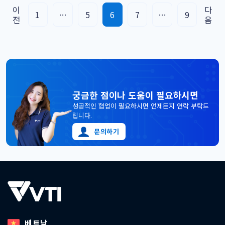
양사가 협력하기 위해 마련되었다. 향후 양사가 협력의 범위를
이
다
Posts
1
…
5
6
7
…
9
전
음
글로벌 시장으로 확대해 나가기 기대되었다. 양사는 베트남에
pagination
위치한 VTI의 V-GDC를 활용해 부족한 국내 개발자 문제를 해
결하고 아이엔소프트가 [...]
궁금한 점이나 도움이 필요하시면
성공적인 협업이 필요하시면 언제든지 연락 부탁드
립니다.
문의하기
베트남