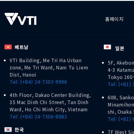
홈페이지
베트남
일본
VTI Building, Me Tri Ha Urban
5F, Akebon
zone, Me Tri Ward, Nam Tu Liem
4-3 Katama
Dist, Hanoi
Tokyo 160
Tel: (+84) 24-7303-9996
Tel: (+81)
4th Floor, Dakao Center Building,
608, Sanko
35 Mac Dinh Chi Street, Tan Dinh
Minamihon
Ward, Ho Chi Minh City, Vietnam
shi, Osaka
Tel: (+84) 24-7306-8883
Tel: (+81)
한국
7F West Si