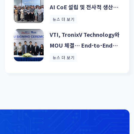
AI CoE 설립 및 전사적 생산형
AI 확산 추진
뉴스 더 보기
VTI, TronixV Technology와
MOU 체결… End-to-End
DX 및 하드웨어 제조 역량 강화
뉴스 더 보기