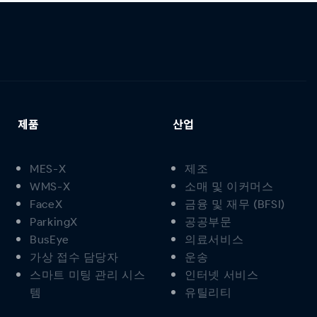
제품
산업
MES-X
제조
WMS-X
소매 및 이커머스
FaceX
금융 및 재무 (BFSI)
ParkingX
공공부문
BusEye
의료서비스
가상 접수 담당자
운송
스마트 미팅 관리 시스
인터넷 서비스
템
유틸리티