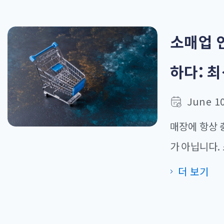
소매업 
하다: 최
June 10
매장에 항상 
가 아닙니다.
본·싱가포르 
더 보기
롭혀 왔습니다
고객 만족도 