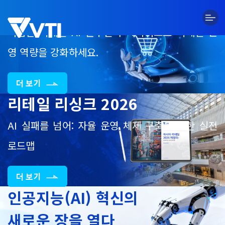
Skip
지능형 리테일 AI 솔루션
to
content
최첨단 리테일 AI 솔루션과 디바이스로 리테일 운
영 역량을 강화하세요.
더 보기
리테일 리싱크 2026
AI 실패를 넘어: 자율 운영 체제 구축을 위한 실전
로드맵
더 보기
인공지능(AI) 혁신의
새로운 장을 열다