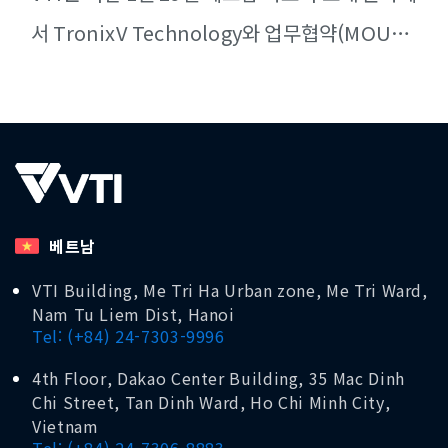
서 TronixV Technology와 업무협약(MOU)을
체결하고, 통합형 DX와 하드웨어 제조를 결합한
원스톱 제공 모델을 [...]
베트남
VTI Building, Me Tri Ha Urban zone, Me Tri Ward,
Nam Tu Liem Dist, Hanoi
Tel: (+84) 24-7303-9996
4th Floor, Dakao Center Building, 35 Mac Dinh
Chi Street, Tan Dinh Ward, Ho Chi Minh City,
Vietnam
Tel: (+84) 24-7306-8883