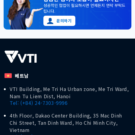
성공적인 협업이 필요하시면 언제든지 연락 부탁드
립니다.
문의하기
베트남
VTI Building, Me Tri Ha Urban zone, Me Tri Ward,
Nam Tu Liem Dist, Hanoi
Tel: (+84) 24-7303-9996
4th Floor, Dakao Center Building, 35 Mac Dinh
Chi Street, Tan Dinh Ward, Ho Chi Minh City,
Vietnam