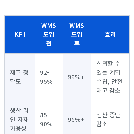
WMS
WMS
KPI
도입
도입
효과
전
후
신뢰할 수
재고 정
92-
있는 계획
99%+
확도
95%
수립, 안전
재고 감소
생산 라
85-
생산 중단
인 자재
98%+
90%
감소
가용성