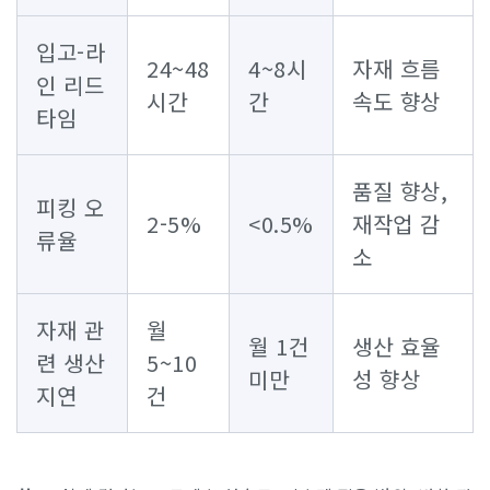
입고-라
24~48
4~8시
자재 흐름
인 리드
시간
간
속도 향상
타임
품질 향상,
피킹 오
2-5%
<0.5%
재작업 감
류율
소
자재 관
월
월 1건
생산 효율
련 생산
5~10
미만
성 향상
지연
건