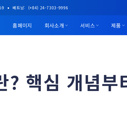
59
베트남:
(+84) 24-7303-9996
홈페이지
회사소개
서비스
제품
란? 핵심 개념부