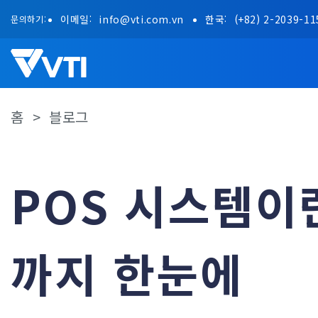
Skip
이메일:
info@vti.com.vn
한국:
(+82) 2-2039-11
문의하기:
to
content
홈
>
블로그
POS 시스템이
까지 한눈에