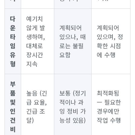
다
예기치
운
않게 발
계획되어
계획되어
타
생하며,
있으나, 때
있으며, 정
임
대체로
로는 불필
확한 시점
유
장시간
요함
에 수행
형
지속
부
품
높음 (긴
보통 (정기
최적화됨
및
급 요율,
적이나 과
— 필요한
인
긴급 조
잉 정비 가
경우에만
건
달)
능성 있음)
작업 수행
비