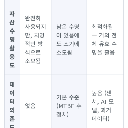
자
완전히
산
사용되지
남은 수명
최적화됨
수
만, 치명
이 있음에
— 거의 전
명
적인 방
도 조기에
체 유효 수
활
식으로
소모됨
명을 활용
용
소모됨
도
데
이
높음 (센
기본 수준
터
서, AI 모
없음
(MTBF 추
의
델, 과거
정치)
존
데이터)
도