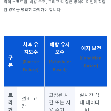
략의 스펙트럼, 비용 구조, 그리고 각 접근 방식이 여전히 적합
한 영역을 명확히 파악해야 합니다.
사후 유
예방 유지
예지 보전
지보수
보수
구
(Condition-
(Run-to-
(Schedule-
분
Based)
Failure)
Based)
트
고정된 시
실시간 상
설비 고
리
간 또는 사
태 데이터
장
거
용 주기
+ AI