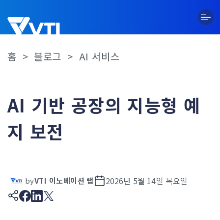
Skip
to
content
홈
>
블로그
>
AI 서비스
AI 기반 공장의 지능형 예
지 보전
2026년 5월 14일 목요일
by
VTI 이노베이션 랩