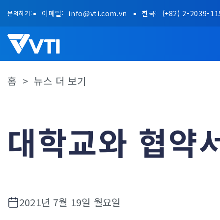
Skip
이메일:
info@vti.com.vn
한국:
(+82) 2-2039-11
문의하기:
to
content
홈
>
뉴스 더 보기
대학교와 협약서
2021년 7월 19일 월요일